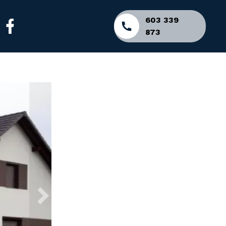
603 339
873