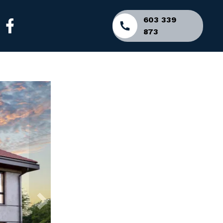
603 339
873