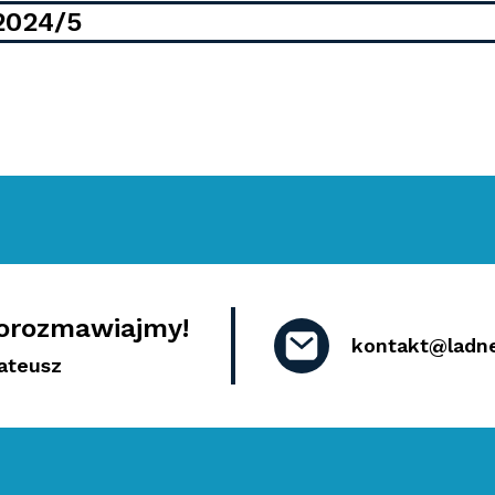
2024/5
orozmawiajmy!
kontakt@ladn
ateusz